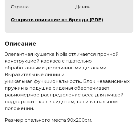
Страна:
Дания
Открыть описание от бренда (PDF)
Описание
Э
легантная
кушетка
Nolis
отличается
прочной
конструкцией каркаса
с
тщательно
обработанными
деревянными
деталями.
Выразительные линии
и
уникальная
функциональность
.
.
Блок независимых
пружин в подушке сиденья
обеспечивает
равномерное распределение
веса
для
лучшей
поддержки
–
как
в
сидячем
,
так
и
в
спальном
положении
.
Размер спального места 90х200см.