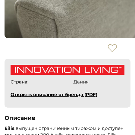
Страна:
Дания
Открыть описание от бренда (PDF)
Описание
Eilis
выпущен
ограниченным
тиражом
и
доступен
только
в
ткани
280
Avella
,
песочного
цвета
.
Eilis